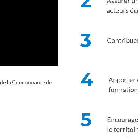
2
Assurer un
acteurs éc
3
Contribuer
4
Apporter d
re de la Communauté de
formation
5
Encourager
le territo