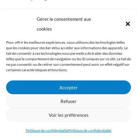
Gérer le consentement aux
Nos partenaires :
cookies
Pour offrir les meilleures expériences, nous utilisons des technologies telles
que les cookies pour stocker et/ou accéder aux informations des appareils. Le
fait de consentir à ces technologies nous permettra de traiter des données
telles que le comportement de navigation ou les ID uniques sur ce site. Le fait de
ne pas consentir ou de retirer son consentement peut avoir un effet négatif sur
certaines caractéristiques et fonctions.
Accepter
Refuser
Voir les préférences
Mentions légales
-
Politique de confidentialité
- Site
Politique de confidentialité
Politique de confidentialité
réalisé par
Lostyn Web