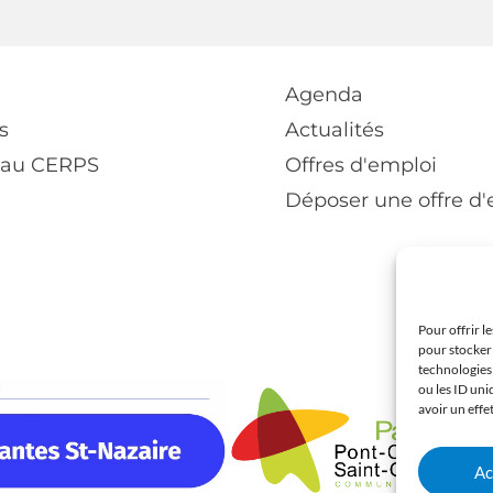
Agenda
s
Actualités
 au CERPS
Offres d'emploi
Déposer une offre d
Pour offrir l
pour stocker 
technologies
ou les ID uni
avoir un effe
Ac