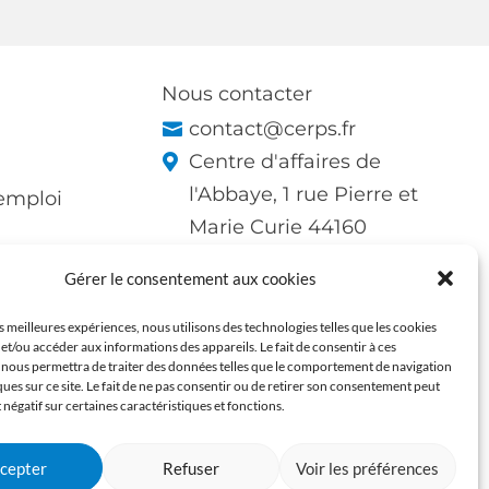
Nous contacter
contact@cerps.fr
Centre d'affaires de
l'Abbaye, 1 rue Pierre et
'emploi
Marie Curie 44160
Pontchâteau
Gérer le consentement aux cookies
LinkedIn du CERPS
Page Facebook du CERPS
es meilleures expériences, nous utilisons des technologies telles que les cookies
et/ou accéder aux informations des appareils. Le fait de consentir à ces
 nous permettra de traiter des données telles que le comportement de navigation
ques sur ce site. Le fait de ne pas consentir ou de retirer son consentement peut
t négatif sur certaines caractéristiques et fonctions.
cepter
Refuser
Voir les préférences